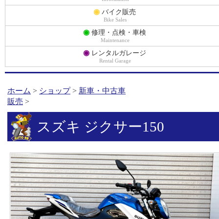
◉
バイク販売
Bike Sales
◉
修理・点検・車検
Maintenance
◉
レンタルガレージ
Rental Garage
ホーム
>
ショップ
>
新車・中古車
販売
>
スズキ ジクサー150