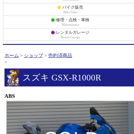
◉
バイク販売
Bike Sales
◉
修理・点検・車検
Maintenance
◉
レンタルガレージ
Rental Garage
ホーム
>
ショップ
>
売約済商品
>
スズキ GSX-R1000R
ABS