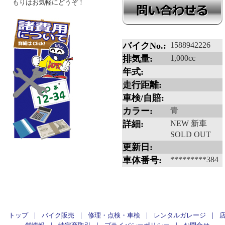
もりはお気軽にどうぞ！
バイクNo.:
1588942226
排気量:
1,000cc
年式:
走行距離:
車検/自賠:
カラー:
青
詳細:
NEW 新車
SOLD OUT
更新日:
車体番号:
*********384
|
|
|
|
トップ
バイク販売
修理・点検・車検
レンタルガレージ