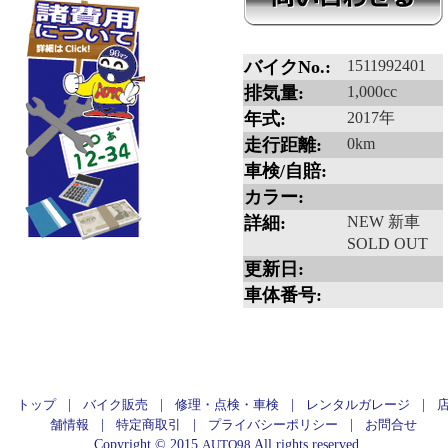
バイクNo.:
1511992401
排気量:
1,000cc
年式:
2017年
走行距離:
0km
車検/自賠:
カラー:
詳細:
NEW 新車
SOLD OUT
更新日:
車体番号:
|
|
|
|
トップ
バイク販売
修理・点検・車検
レンタルガレージ
|
|
|
舗情報
特定商取引
プライバシーポリシー
お問合せ
Copyright © 2015
All rights reserved
AUTO98