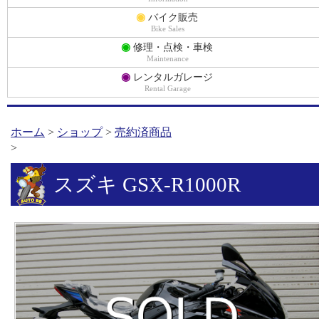
◉
バイク販売
Bike Sales
◉
修理・点検・車検
Maintenance
◉
レンタルガレージ
Rental Garage
ホーム
>
ショップ
>
売約済商品
>
スズキ GSX-R1000R